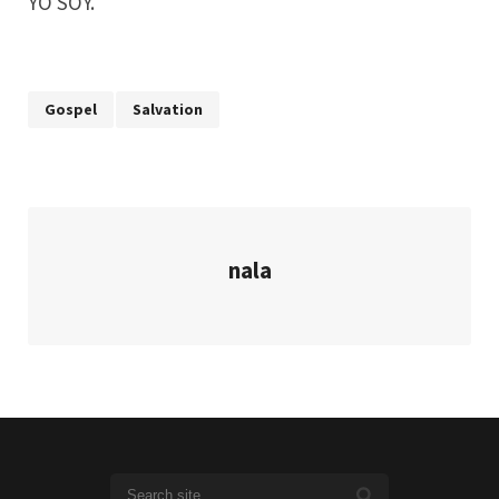
YO SOY.
Gospel
Salvation
nala