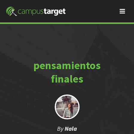
pensamientos
finales
By
Nala